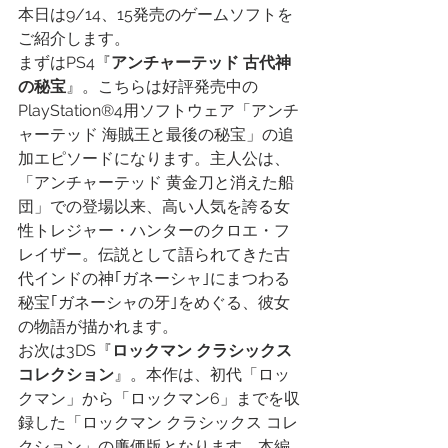
本日は9/14、15発売のゲームソフトを
ご紹介します。
まずはPS4『
アンチャーテッド 古代神
の秘宝
』。こちらは好評発売中の
PlayStation®4用ソフトウェア「アンチ
ャーテッド 海賊王と最後の秘宝」の追
加エピソードになります。主人公は、
「アンチャーテッド 黄金刀と消えた船
団」での登場以来、高い人気を誇る女
性トレジャー・ハンターのクロエ・フ
レイザー。伝説として語られてきた古
代インドの神｢ガネーシャ｣にまつわる
秘宝｢ガネーシャの牙｣をめぐる、彼女
の物語が描かれます。
お次は3DS『
ロックマン クラシックス 
コレクション
』。本作は、初代「ロッ
クマン」から「ロックマン6」までを収
録した「ロックマン クラシックス コレ
クション」の廉価版となります。本編