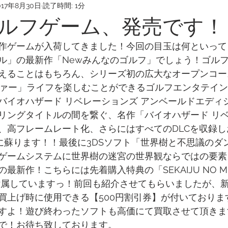
017年8月30日
読了時間: 1分
ルフゲーム、発売です！
作ゲームが入荷してきました！今回の目玉は何といって
ル」の最新作「Newみんなのゴルフ」でしょう！ゴル
えることはもちろん、シリーズ初の広大なオープンコー
ファー」ライフを楽しむことができるゴルフエンタテイ
バイオハザード リベレーションズ アンベールドエディ
リングタイトルの間を繋ぐ、名作「バイオハザード リ
、高フレームレート化、さらにはすべてのDLCを収録
on®4に蘇ります！！最後に3DSソフト「世界樹と不思議の
ゲームシステムに世界樹の迷宮の世界観ならではの要素
最新作！こちらには先着購入特典の「SEKAIJU NO MEIQ
」が付属していますっ！前回も紹介させてもらいましたが、
買上げ時に使用できる【500円割引券】が付いておりま
すよ！遊び終わったソフトも高価にて買取させて頂きま
で！お待ち致しております。