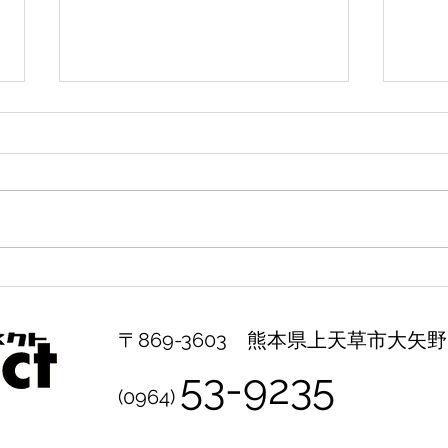
あつまれ どうぶつの森
ポケ
3/20(金)発売！
シー
〒869-3603 熊本県上天草市大矢野町
53-9235​
(0964)