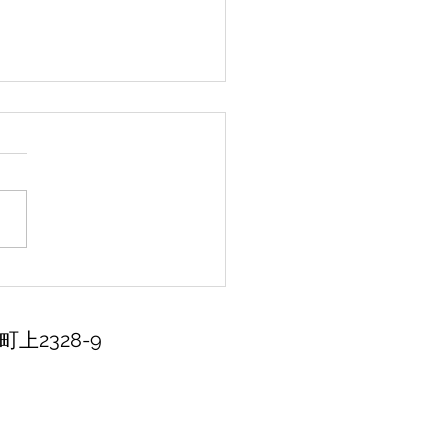
ットモンスターソード/
ルド
上2328-9