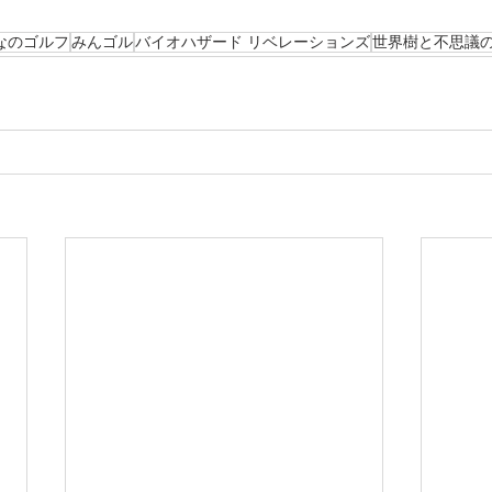
なのゴルフ
みんゴル
バイオハザード リベレーションズ
世界樹と不思議の