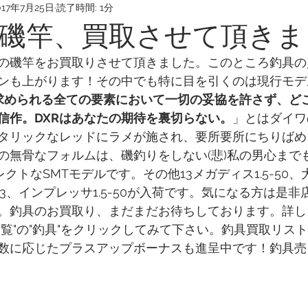
017年7月25日
読了時間: 1分
磯竿、買取させて頂きま
の磯竿をお買取りさせて頂きました。このところ釣具の
も上がります！その中でも特に目を引くのは現行モデル"DX
求められる全ての要素において一切の妥協を許さず、ど
信作。DXRはあなたの期待を裏切らない。
」とはダイワ
タリックなレッドにラメが施され、要所要所にちりばめ
の無骨なフォルムは、磯釣りをしない(悲)私の男心まで
トなSMTモデルです。その他13メガディス1.5-50、大島 
1-53、インプレッサ1.5-50が入荷です。気になる方は是
。釣具のお買取り、まだまだお待ちしております。詳し
一覧"の"釣具"をクリックしてみて下さい。釣具買取リス
数に応じたプラスアップボーナスも進呈中です！釣具売