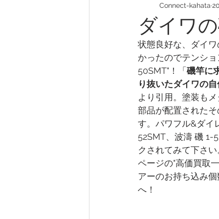
Connect-kahata
2
ダイワの
状態良好な、ダイワ
かったのでテンション
50SMT"！「
磯竿に
り抜いたダイワの自
より引用。塗装もメ
部品が配置されたそ
す。パワフル&ダイレク
52SMT、波濤 磯 
クされてみて下さい
ページの"高価買取
アーのお持ち込み個
へ！