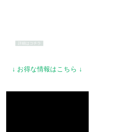
宅配買取
ご自宅より買取してほしい品物を箱詰めにて店
舗へお送り頂く方法です。
詳細はコチラ
​↓ お得な情報はこちら ↓